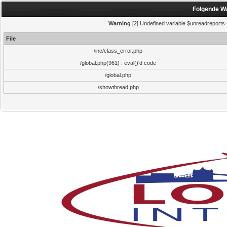
Folgende Wa
Warning
[2] Undefined variable $unreadreports - 
File
/inc/class_error.php
/global.php(961) : eval()'d code
/global.php
/showthread.php