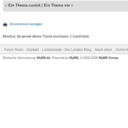
«
Ein Thema zurück
|
Ein Thema vor
»
Druckversion anzeigen
Benutzer, die gerade dieses Thema anschauen: 1 Gast/Gäste
Foren-Team
Kontakt
Londonseite - Der London Blog
Nach oben
Archiv
Deutsche Übersetzung:
MyBB.de
, Powered by
MyBB
, © 2002-2026
MyBB Group
.