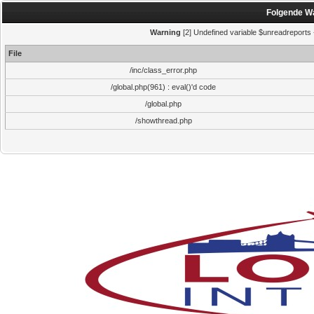
Folgende Wa
Warning
[2] Undefined variable $unreadreports - 
File
/inc/class_error.php
/global.php(961) : eval()'d code
/global.php
/showthread.php