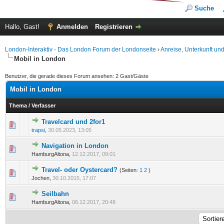
Suche
Hallo, Gast!
Anmelden
Registrieren
London-Interaktiv - Das London Forum der Londonseite
›
Anreise, Unterkunft un
Mobil in London
Benutzer, die gerade dieses Forum ansehen: 2 Gast/Gäste
Mobil in London
Thema
/
Verfasser
Travelcard und 2for1
0 Bewertung(en) - 0 von 5 durchschnittlich
1
2
3
4
5
trapsi
,
30.05.2023, 13:05
Navigation in London
0 Bewertung(en) - 0 von 5 durchschnittlich
1
2
3
4
5
HamburgAltona,
12.12.2017, 09:01
Travel- oder Oystercard?
(Seiten:
1
2
)
0 Bewertung(en) - 0 von 5 durchschnittlich
1
2
3
4
5
Jochen,
30.10.2015, 17:07
Seilbahn
0 Bewertung(en) - 0 von 5 durchschnittlich
1
2
3
4
5
HamburgAltona,
06.12.2017, 20:48