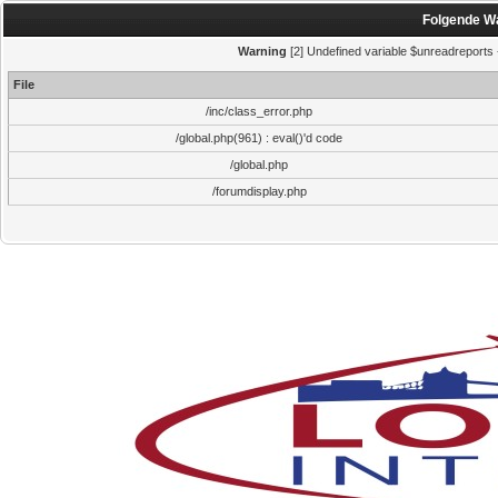
Folgende Wa
Warning
[2] Undefined variable $unreadreports - 
File
/inc/class_error.php
/global.php(961) : eval()'d code
/global.php
/forumdisplay.php